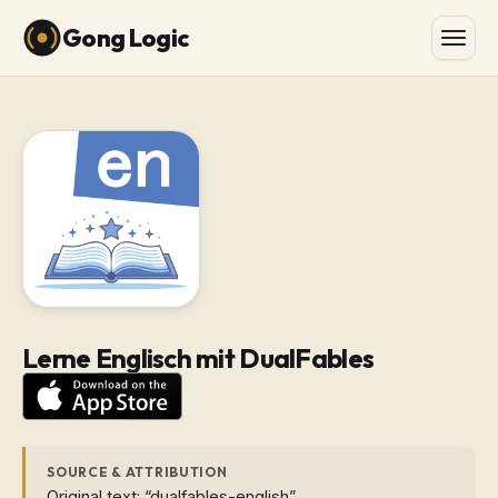
Gong Logic
Lerne Englisch mit DualFables
SOURCE & ATTRIBUTION
Original text: “dualfables-english”.